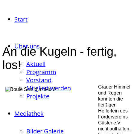
Start
Über uns
An die Kugeln - fertig,
los!
Aktuell
Programm
Vorstand
Mitglied werden
Grauer Himmel
und Regen
Projekte
konnten die
fleißigen
Helferlein des
Mediathek
Fördervereins
Güster e.V.
nicht aufhalten.
Bilder Galerie