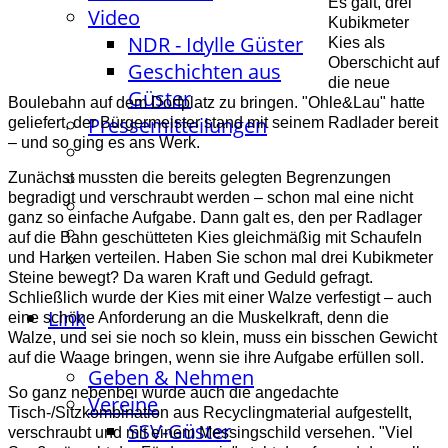
Es galt, drei
Video
Kubikmeter
NDR - Idylle Güster
Kies als
Oberschicht auf
Geschichten aus
die neue
Güster
Boulebahn auf dem Dorfplatz zu bringen. "Ohle&Lau" hatte
Pressemitteilungen
geliefert, der Bürgermeister stand mit seinem Radlader bereit
– und so ging es ans Werk.
Zunächst mussten die bereits gelegten Begrenzungen
begradigt und verschraubt werden – schon mal eine nicht
ganz so einfache Aufgabe. Dann galt es, den per Radlager
auf die Bahn geschütteten Kies gleichmäßig mit Schaufeln
und Harken verteilen. Haben Sie schon mal drei Kubikmeter
Steine bewegt? Da waren Kraft und Geduld gefragt.
Schließlich wurde der Kies mit einer Walze verfestigt – auch
Link
eine schöne Anforderung an die Muskelkraft, denn die
Walze, und sei sie noch so klein, muss ein bisschen Gewicht
auf die Waage bringen, wenn sie ihre Aufgabe erfüllen soll.
Geben & Nehmen
So ganz nebenbei wurde auch die angedachte
Vereine
Tisch-/Sitzkombination aus Recyclingmaterial aufgestellt,
SSV-Güster
verschraubt und mit einem Messingschild versehen.
"Viel