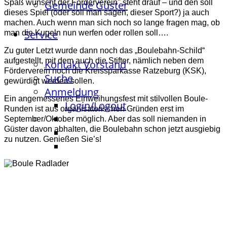
Spaß wünscht der Förderverein" steht drauf – und den soll
Gemeinde Güster
dieses Spiel (oder soll man sagen, dieser Sport?) ja auch
machen. Auch wenn man sich noch so lange fragen mag, ob
Service
man die Kugeln nun werfen oder rollen soll….
Zu guter Letzt wurde dann noch das „Boulebahn-Schild“
aufgestellt, mit dem auch die Stifter, nämlich neben dem
Kontakt Vorstand
Förderverein noch die Kreissparkasse Ratzeburg (KSK),
Suche
gewürdigt werden sollen.
Anmeldung
Ein angemessenes Einweihungsfest mit stilvollen Boule-
Login/Logout
Runden ist aus organisatorischen Gründen erst im
September/Oktober möglich. Aber das soll niemanden in
Güster davon abhalten, die Boulebahn schon jetzt ausgiebig
zu nutzen. Genießen Sie’s!